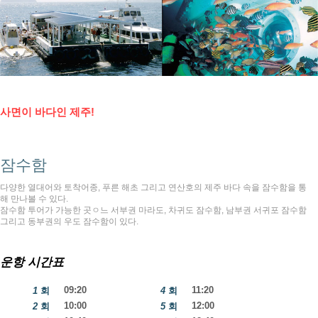
사면이 바다인 제주!
잠수함
다양한 열대어와 토착어종, 푸른 해초 그리고 연산호의 제주 바다 속을 잠수함을 통
해 만나볼 수 있다.
잠수함 투어가 가능한 곳ㅇ느 서부권 마라도, 차귀도 잠수함, 남부권 서귀포 잠수함
그리고 동부권의 우도 잠수함이 있다.
운항 시간표
09:20
11:20
1
회
4
회
10:00
12:00
2
회
5
회