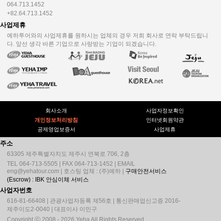
064.713.1452
+82.64.713.1452
사업제휴
예하투어와의 사업제휴를 원하시는 업체의 경우 저희 회사로 연락 부탁드립니
다. 앞선 생각 바른 기업으로 사랑받는 기업이 되겠습니다.
회사소개
사업자정보확인
개인정보처리방침
인터넷회원약관
공제영업보증서
사업제휴
주소
63305 제주특별자치도 제주시 연북로 706, 2층
TEL 064-713-5505 | FAX 064-713-1452 | EMAIL
eng@yehatour.com | 호스팅 업체 : (주)예하 |
구매안전서비스
(Escrow) : IBK 안심이체 서비스
사업자번호
616-81-66408 | 관광사업자등록 제56호 | 통신판매업신고증 2016-
제주이도2-0040 | 대표이사 이민구
Copyright ⓒ 2008 - 2026 Yeha All Rights Reserved.