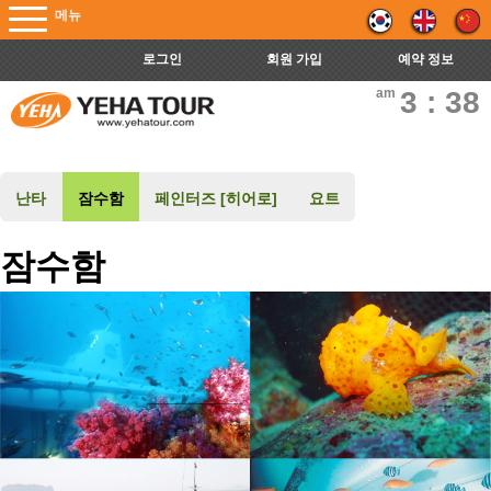
메뉴
로그인
회원 가입
예약 정보
am
3 : 38
난타
잠수함
페인터즈 [히어로]
요트
잠수함